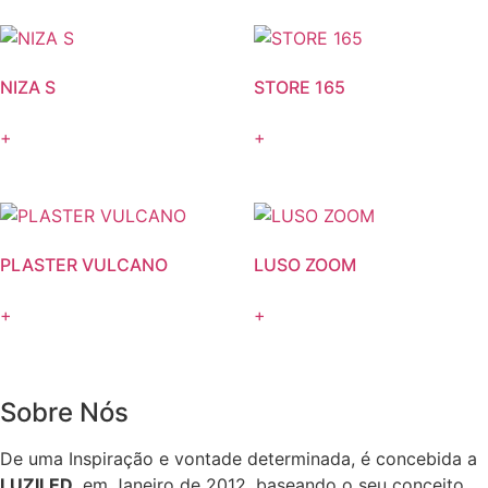
NIZA S
STORE 165
+
+
PLASTER VULCANO
LUSO ZOOM
+
+
Sobre Nós
De uma Inspiração e vontade determinada, é concebida a
LUZILED
, em Janeiro de 2012, baseando o seu conceito