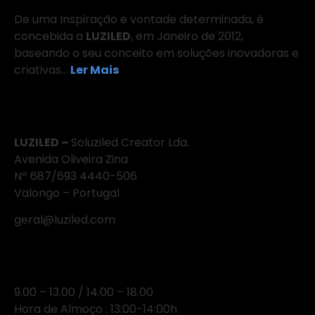
De uma Inspiração e vontade determinada, é
concebida a
LUZILED
, em Janeiro de 2012,
baseando o seu conceito em soluções inovadoras e
criativas…
Ler Mais
Onde Estamos
LUZILED –
Soluziled Creator Lda.
Avenida Oliveira Zina
Nº 687/693 4440-506
Valongo – Portugal
geral@luziled.com
Horário
9.00 – 13.00 / 14.00 – 18.00
Hora de Almoço : 13:00-14:00h