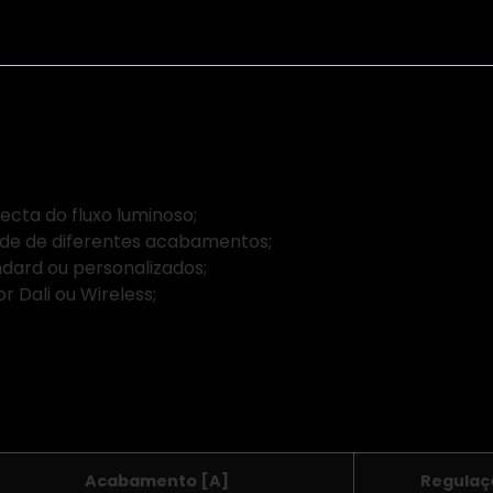
ecta do fluxo luminoso;
ade de diferentes acabamentos;
dard ou personalizados;
r Dali ou Wireless;
Acabamento [A]
Regulaç