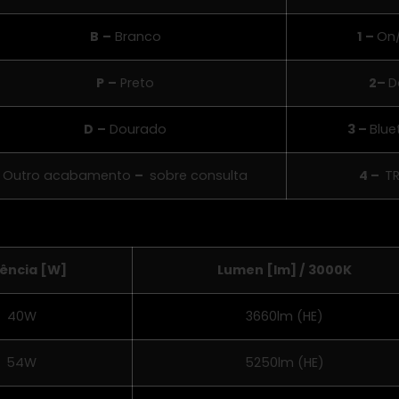
B
–
Branco
1 –
On
P
–
Preto
2–
D
D
–
Dourado
3 –
Blue
Outro acabamento
–
sobre consulta
4 –
TR
ência [W]
Lumen [lm] / 3000K
40W
3660lm (HE)
54W
5250lm (HE)