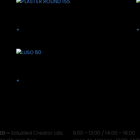
PLASTER ROUND 155
P
+
+
LUSO 80
+
e Estamos
Horário
ED –
Soluziled Creator Lda.
9.00 – 13.00 / 14.00 – 18.00