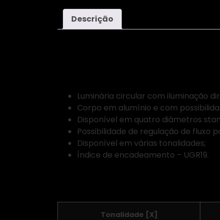
Descrição
Video
Detalhes
:
Luminária circular com iluminação dir
Corpo em alumínio e com possibilid
Disponível em quatro diâmetros stan
Possibilidade de regulação de fluxo po
Disponível em várias tonalidades;
Índice de encadeamento – UGR19.
Características técnicas:
Tonalidade [X]