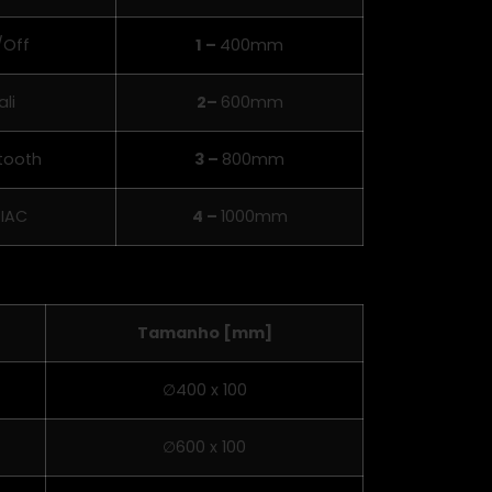
/Off
1 –
400mm
ali
2–
600mm
tooth
3 –
800mm
IAC
4 –
1000mm
Tamanho [mm]
∅400 x 100
∅600 x 100