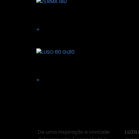
ZERMA 180
+
LUSO 60 GU10
+
Sobre Nós
Ond
De uma Inspiração e vontade
LUZIL