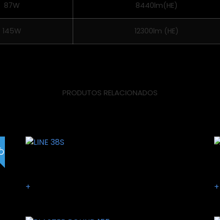
87W
8440lm(HE)
145W
12300lm (HE)
PRODUTOS RELACIONADOS
dos
VO
LINE 38S
S
+
+