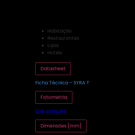
SYRA/T
ÁREAS DE APLICAÇÃO
Habitação
Restaurantes
Lojas
Hoteis
Datasheet
Ficha Técnica – SYRA T
Fotometria
Sob consulta
Dimensões [mm]