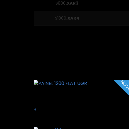
S800
.XAR3
S1000
.XAR4
Produtos Relaciona
NO
PAINEL 1200 FLAT UGR
+