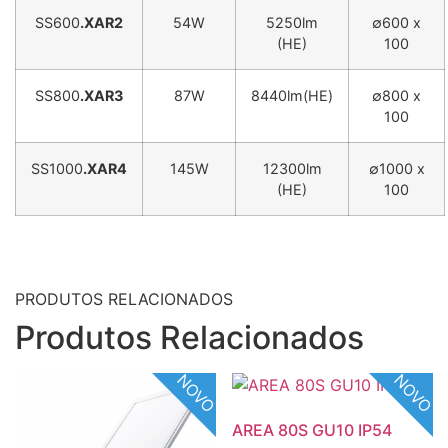
SS600
.XAR2
54W
5250lm
∅600 x
(HE)
100
SS800
.XAR3
87W
8440lm(HE)
∅800 x
100
SS1000
.XAR4
145W
12300lm
∅1000 x
(HE)
100
PRODUTOS RELACIONADOS
Produtos Relacionados
NOVO
NOVO
AREA 80S GU10 IP54