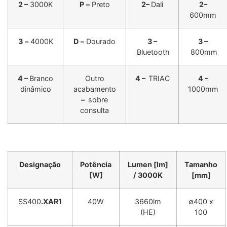
2 –
3000K
P
–
Preto
2–
Dali
2–
600mm
3
–
4000K
D
–
Dourado
3 –
3 –
Bluetooth
800mm
4 –
Branco
Outro
4 –
TRIAC
4 –
dinâmico
acabamento
1000mm
–
sobre
consulta
Designação
Potência
Lumen [lm]
Tamanho
[W]
/ 3000K
[mm]
SS400
.XAR1
40W
3660lm
∅400 x
(HE)
100