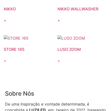
NIKKO
NIKKO WALLWASHER
+
+
STORE 165
LUSO ZOOM
+
+
Sobre Nós
De uma Inspiração e vontade determinada, é
concebida a
LUZILED
, em Janeiro de 2012, baseando