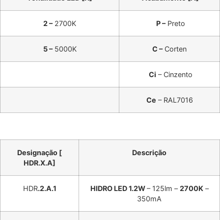
2 –
2700K
P –
Preto
5 –
5000K
C –
Corten
Ci
– Cinzento
Ce
– RAL7016
Designação [
Descrição
HDR.X.A]
HDR
.2.A.1
HIDRO LED 1.2W
– 125lm –
2700K
–
350mA