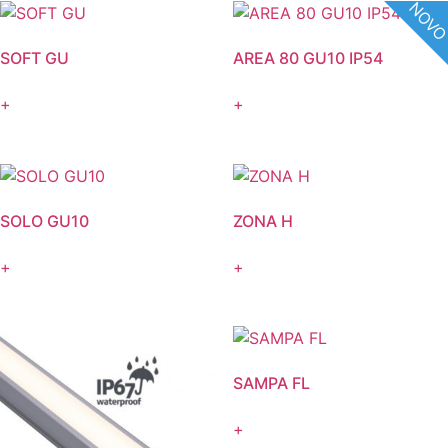
NOV
SOFT GU
AREA 80 GU10 IP54
+
+
SOLO GU10
ZONA H
+
+
SAMPA FL
+