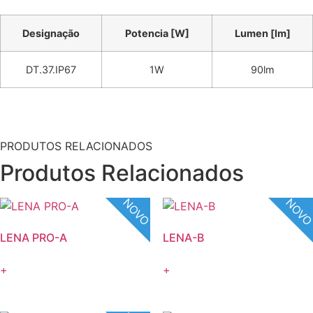
Designação
Potencia [W]
Lumen [lm]
DT.37.IP67
1W
90lm
PRODUTOS RELACIONADOS
Produtos Relacionados
NOVO
NOV
LENA PRO-A
LENA-B
+
+