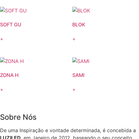
SOFT GU
BLOK
+
+
ZONA H
SAMI
+
+
Sobre Nós
De uma Inspiração e vontade determinada, é concebida a
LUZILED
, em Janeiro de 2012, baseando o seu conceito