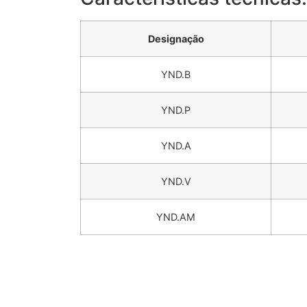
Designação
YND.B
YND.P
YND.A
YND.V
YND.AM