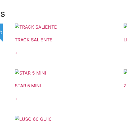
os
VO
TRACK SALIENTE
L
+
+
STAR 5 MINI
Z
+
+