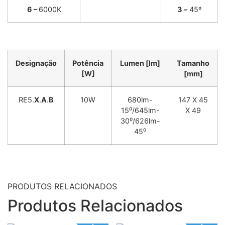
6 –
6000K
3
–
45º
Designação
Potência
Lumen [lm]
Tamanho
[W]
[mm]
RE5.
X
.
A
.
B
10W
680lm-
147 X 45
15⁰/645lm-
X 49
30⁰/626lm-
45⁰
PRODUTOS RELACIONADOS
Produtos Relacionados