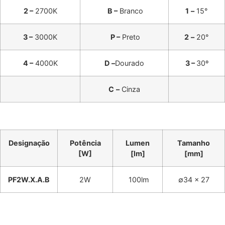
2 –
2700K
B –
Branco
1
–
15°
3 –
3000K
P –
Preto
2
–
20°
4 –
4000K
D
–
Dourado
3 –
30º
C
–
Cinza
Designação
Potência
Lumen
Tamanho
[W]
[lm]
[mm]
PF2W.X.A.B
2W
100lm
∅34 x 27