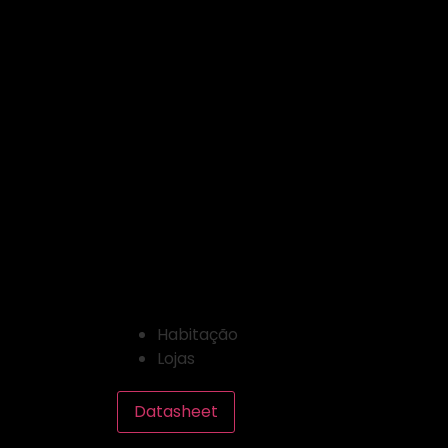
Produto: LUSO 6
LUSO 60 GU10
ÁREAS DE APLICAÇÃO
Habitação
Lojas
Datasheet