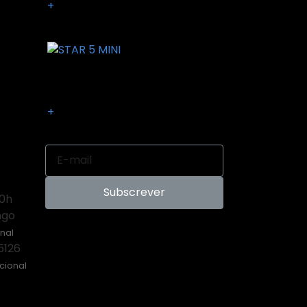
+
STAR 5 MINI
+
Subscrever
00h
ngo
nal
5126
cional