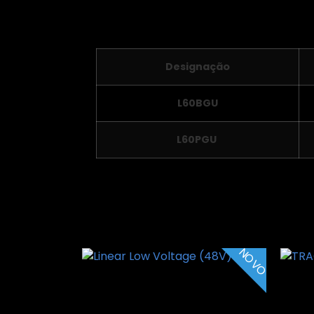
Características técnic
Designação
L60BGU
L60PGU
NOVO
Linear Low Voltage (48V)
TRAC