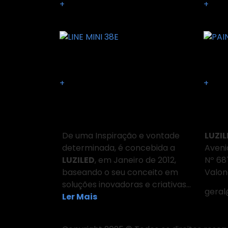
+
+
LINE MINI 38E
PAINE
+
+
Sobre Nós
Ond
De uma Inspiração e vontade
LUZIL
determinada, é concebida a
Aveni
LUZILED
, em Janeiro de 2012,
Nº 6
baseando o seu conceito em
Valon
soluções inovadoras e criativas…
geral
Ler Mais