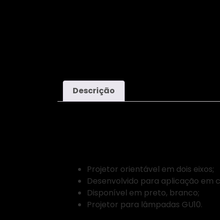
CHURRASQUEIRA
M
LEÇA DA
M
PALMEIRA
D
Descrição
Video
Benefícios do Produto:
Projetor orientável em dois eixos;
Desenvolvido para aplicação em ca
Disponível em preto, branco;
Projetor para lâmpadas GU10.