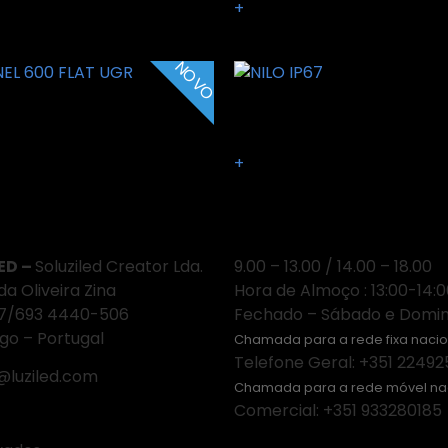
+
NOVO
L 600 FLAT UGR
NILO IP67
+
e Estamos
Horário
ED –
Soluziled Creator Lda.
9.00 – 13.00 / 14.00 – 18.00
da Oliveira Zina
Hora de Almoço : 13:00-14:
87/693 4440-506
Fechado – Sábado e Domi
go – Portugal
Chamada para a rede fixa nacio
Telefone Geral: +351 22492
@luziled.com
Chamada para a rede móvel na
Comercial: +351 933280185