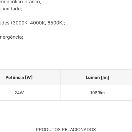
em acrílico branco;
 humidade;
dades (3000K, 4000K, 6500K);
mergência;
Potência [W]
Lumen [lm]
24W
1989lm
PRODUTOS RELACIONADOS