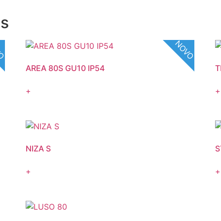
os
VO
NOVO
AREA 80S GU10 IP54
T
+
+
NIZA S
S
+
+