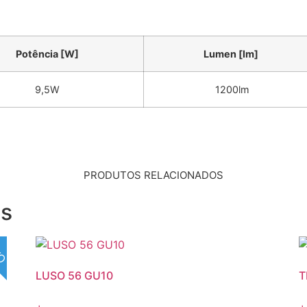
Potência [W]
Lumen [lm]
9,5W
1200lm
PRODUTOS RELACIONADOS
os
VO
LUSO 56 GU10
T
+
+