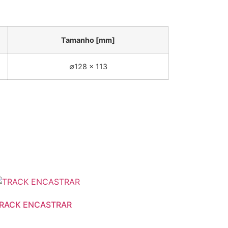
Tamanho [mm]
∅128 x 113
RACK ENCASTRAR