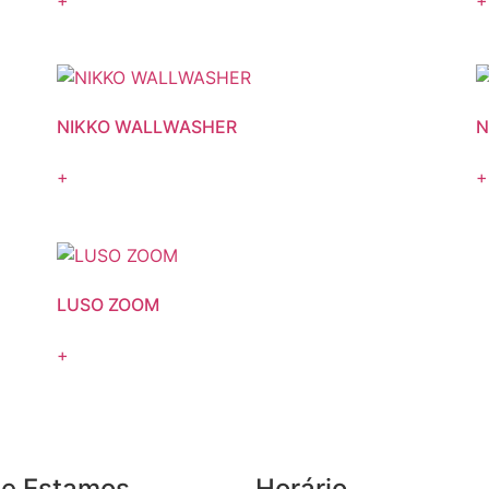
NIKKO WALLWASHER
N
+
+
LUSO ZOOM
+
e Estamos
Horário