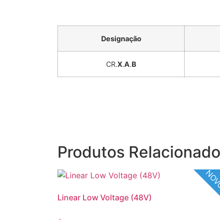
Designação
CR.
X
.
A
.
B
Produtos Relacionad
NO
Linear Low Voltage (48V)
+