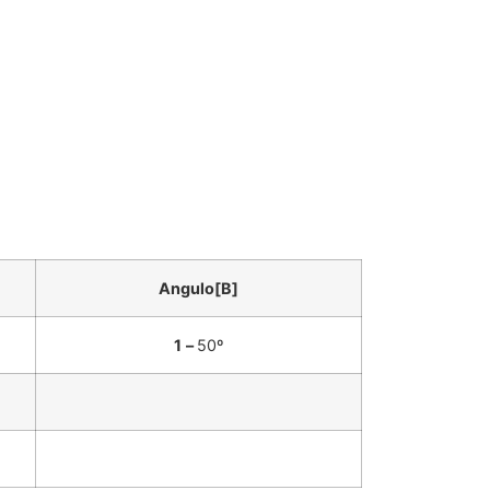
Angulo[B]
1
–
50º