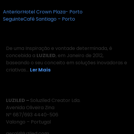
Anterior
Hotel Crown Plaza- Porto
Seguinte
Café Santiago – Porto
Sobre Nós
De uma Inspiração e vontade determinada, é
concebida a
LUZILED
, em Janeiro de 2012,
baseando o seu conceito em soluções inovadoras e
criativas…
Ler Mais
Onde Estamos
LUZILED –
Soluziled Creator Lda.
Avenida Oliveira Zina
Nº 687/693 4440-506
Valongo – Portugal
geral@luziled.com