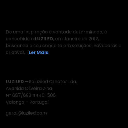
Sobre Nós
De uma Inspiração e vontade determinada, é
concebida a
LUZILED
, em Janeiro de 2012,
baseando o seu conceito em soluções inovadoras e
criativas…
Ler Mais
Onde Estamos
LUZILED –
Soluziled Creator Lda.
Avenida Oliveira Zina
Nº 687/693 4440-506
Valongo – Portugal
geral@luziled.com