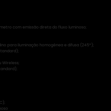
etro com emissão direta do fluxo luminoso;
ino para iluminação homogénea e difusa (245º);
tandard);
 Wireless;
tandard);
ED (OSRAM)
:
C);
noso