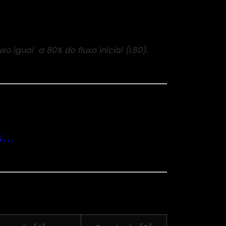
 igual a 80% do fluxo inicial (L80).
os…