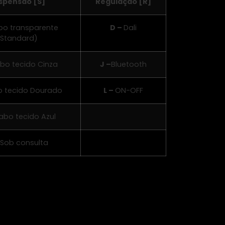
spensão [S]
Regulação [R]
bo transparente
D –
Dali
(Standard)
bo tecido Cinza
J –
Bluetooth
o tecido Dourado
L –
ON-OFF
abo tecido Azul
 Sob consulta