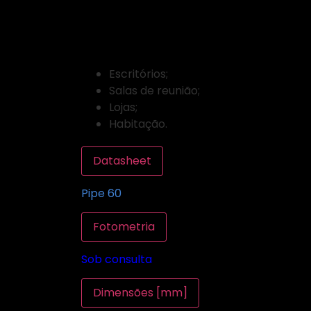
PIPE 60
ÁREAS DE APLICAÇÃO
Escritórios;
Salas de reunião;
Lojas;
Habitação.
Datasheet
Pipe 60
Fotometria
Sob consulta
Dimensões [mm]