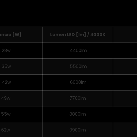
ência [W]
Lumen LED [lm] / 4000K
28w
4400lm
35w
5500lm
42w
6600lm
49w
7700lm
55w
8800lm
62w
9900lm