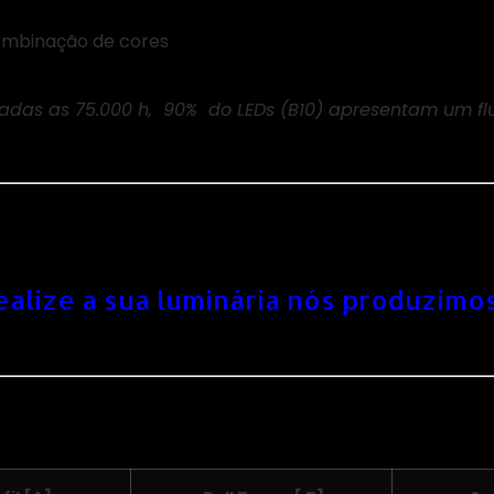
ombinação de cores
as as 75.000 h, 90% do LEDs (B10) apresentam um fluxo
ealize a sua luminária nós produzim