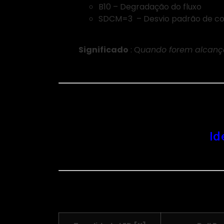
B10 – Degradação do fluxo
SDCM=3 – Desvio padrão de c
Significado
: Q
uando forem alcançad
Id
Características: