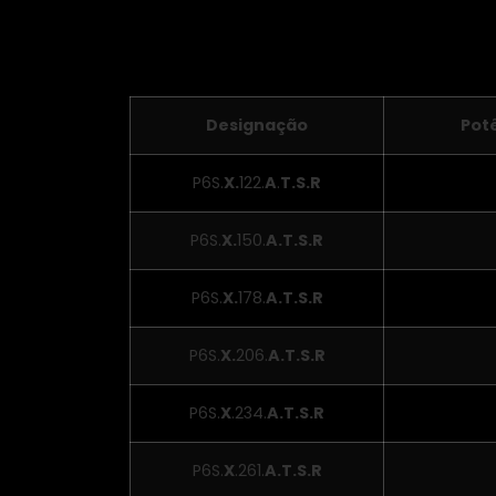
Características técnicas:
Designação
Pot
P6S.
X.
122.
A
.
T.S.R
P6S.
X.
150.
A.T.S.R
P6S.
X.
178.
A.T.S.R
P6S.
X.
206.
A.T.S.R
P6S.
X
.234.
A.T.S.R
P6S.
X
.261.
A.T.S.R