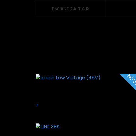
P6S.
X
.290.
A.T.S.R
Produtos Relaciona
NO
Linear Low Voltage (48V)
+