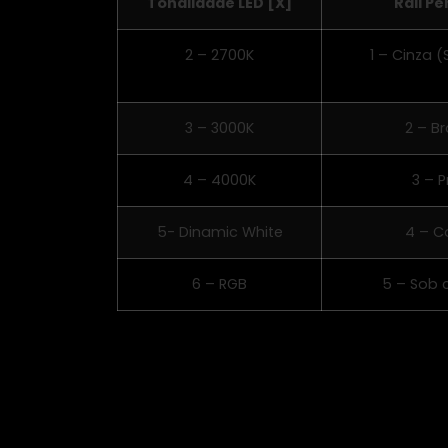
Tonalidade LED [X]
Rall Per
2 – 2700K
1 – Cinza 
3 – 3000K
2 – B
4 – 4000K
3 – P
5- Dinamic White
4 – C
6 – RGB
5 – Sob 
Cabo de suspensão: