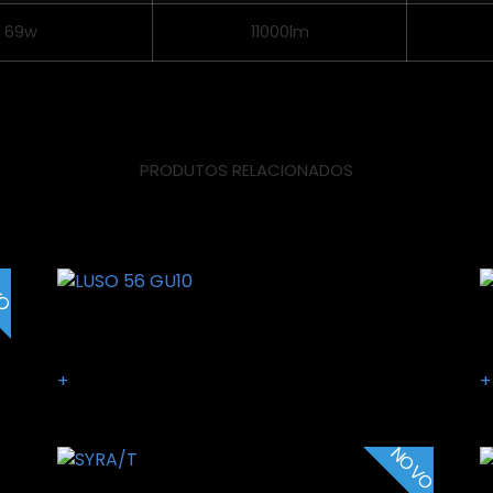
69w
11000lm
PRODUTOS RELACIONADOS
dos
VO
LUSO 56 GU10
T
+
+
NOVO