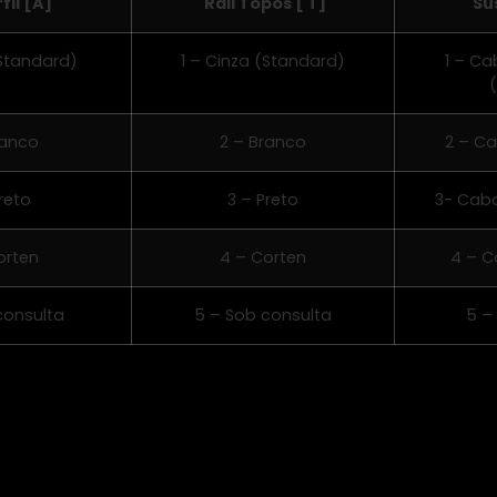
fil [A]
Rall Topos [ T]
Su
(Standard)
1 – Cinza (Standard)
1 – Ca
ranco
2 – Branco
2 – Ca
reto
3 – Preto
3- Cab
orten
4 – Corten
4 – C
consulta
5 – Sob consulta
5 –