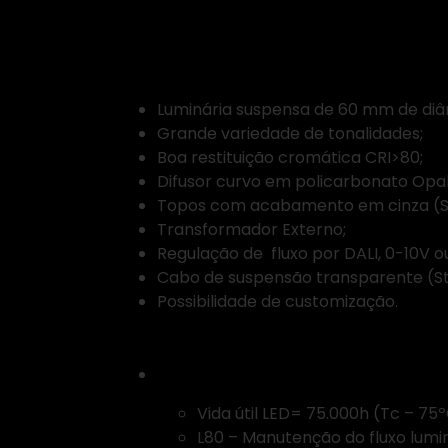
Video
Detalhes:
Luminária suspensa de 60 mm de diâm
Grande variedade de tonalidades;
Boa restituição cromática CRI>80;
Difusor curvo em policarbonato Opal
Topos com acabamento em cinza (S
Transformador Externo;
Regulação de fluxo por DALI, 0-10V ou
Cabo de suspensão transparente (S
Possibilidade de customização.
Características do L
Vida útil LED= 75.000h (Tc – 75º
L80 – Manutenção do fluxo lumi