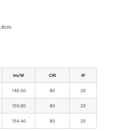
6.6cm.
lm/W
CRI
IP
146.50
80
20
150.80
80
20
154.40
80
20