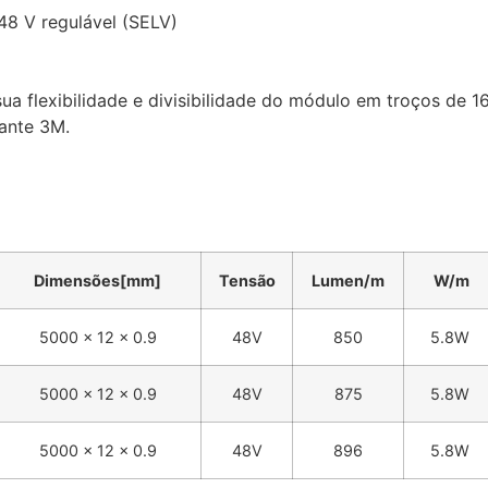
 48 V regulável (SELV)
ua flexibilidade e divisibilidade do módulo em troços de 1
ante 3M.
Dimensões[mm]
Tensão
Lumen/m
W/m
5000 x 12 x 0.9
48V
850
5.8W
5000 x 12 x 0.9
48V
875
5.8W
5000 x 12 x 0.9
48V
896
5.8W