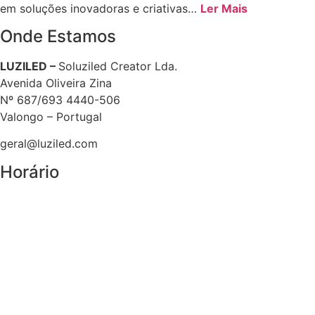
em soluções inovadoras e criativas…
Ler Mais
Onde Estamos
LUZILED –
Soluziled Creator Lda.
Avenida Oliveira Zina
Nº 687/693 4440-506
Valongo – Portugal
geral@luziled.com
Horário
9.00 – 13.00 / 14.00 – 18.00
Hora de Almoço : 13:00-14:00h
Fechado – Sábado e Domingo
Telefone Geral: +351
Chamada para a rede fixa nacional
224925126
Comercial: +351 933280185
Chamada para a rede móvel nacional
Email