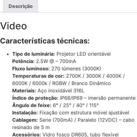
Descrição
Video
Características técnicas:
Tipo de luminária:
Projetor LED orientável
Potência:
2.5W @ – 700mA
Fluxo luminoso:
270 lúmenes (3000K)
Temperaturas de cor:
2700K / 3000K / 4000K /
6000K / 6000k / RGBW / Branco Dinâmico
Materiais:
Aço inoxidável 316L
Índice de proteção:
IP68/IP69 – imersão permanente
Ângulo de feixe:
6° / 25° / 40° / 115°
Instalação:
Fixação com estrutura móvel ajustável
Cablagem:
Serie (700mA) / Paralelo (12VDC) – cabo
resinado de 5 m
Acessórios:
Vidro fosco DR605, tubo flexível