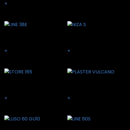
+
LINE 38E
NIZA S
+
+
STORE 165
PLASTER VULCANO
+
+