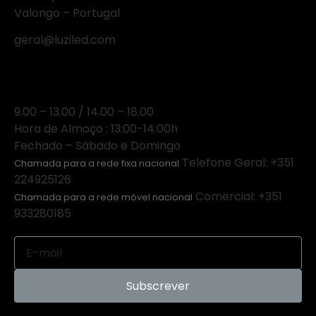
Valongo – Portugal
geral@luziled.com
Horário
9.00 – 13.00 / 14.00 – 18.00
Hora de Almoço : 13:00-14:00h
Fechado – Sábado e Domingo
Telefone Geral: +351
Chamada para a rede fixa nacional
224925126
Comercial: +351
Chamada para a rede móvel nacional
933280185
Subscrever