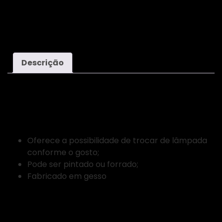
Octant
Hotels
Douro
Descrição
Video
Detalhes:
Oferece a possibilidade de trocar de lâmpada
conforme o gosto;
Pode ser pintado ou forrado;
Fabricado em gesso
Características técnicas: