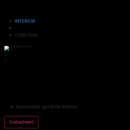
Produto: CUBE SLIM
INTERIOR
CUBE SLIM
CUBE SLIM
ÁREAS DE APLICAÇÃO
Iluminação geral de interior
Datasheet