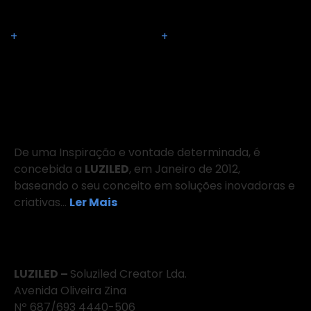
LUSO 60 GU10
LINE 60S
+
+
Sobre Nós
De uma Inspiração e vontade determinada, é
concebida a
LUZILED
, em Janeiro de 2012,
baseando o seu conceito em soluções inovadoras e
criativas…
Ler Mais
Onde Estamos
LUZILED –
Soluziled Creator Lda.
Avenida Oliveira Zina
Nº 687/693 4440-506