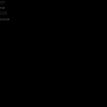
ngo
nal
5126
cional