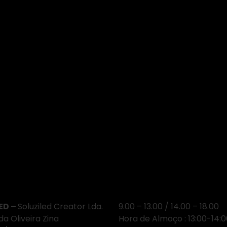
e Estamos
Horário
ED –
Soluziled Creator Lda.
9.00 – 13.00 / 14.00 – 18.00
da Oliveira Zina
Hora de Almoço : 13:00-14: