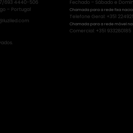
87/693 4440-506
Fechado – Sábado e Domi
go – Portugal
Chamada para a rede fixa nacio
Telefone Geral: +351 22492
@luziled.com
Chamada para a rede móvel na
Comercial: +351 933280185
vados.