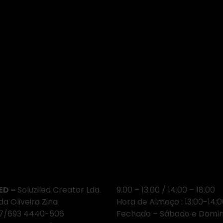
e Estamos
Horário
ED –
Soluziled Creator Lda.
9.00 – 13.00 / 14.00 – 18.00
da Oliveira Zina
Hora de Almoço : 13:00-14:
87/693 4440-506
Fechado – Sábado e Domi