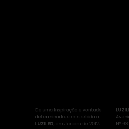
Sobre Nós
Ond
De uma Inspiração e vontade
LUZIL
determinada, é concebida a
Aveni
LUZILED
, em Janeiro de 2012,
Nº 6