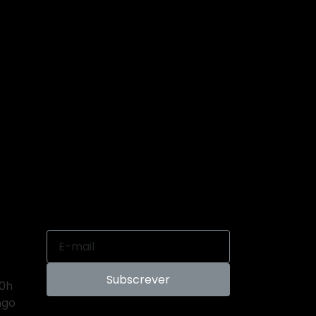
Subscrever
00h
ngo